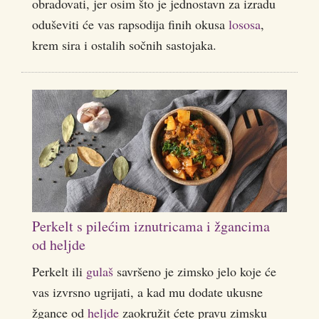
obradovati, jer osim što je jednostavn za izradu
oduševiti će vas rapsodija finih okusa
lososa
,
krem sira i ostalih sočnih sastojaka.
Perkelt s pilećim iznutricama i žgancima
od heljde
Perkelt ili
gulaš
savršeno je zimsko jelo koje će
vas izvrsno ugrijati, a kad mu dodate ukusne
žgance od
heljde
zaokružit ćete pravu zimsku