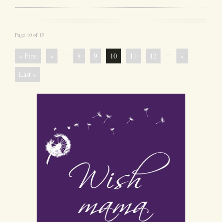
Page 10 of 19
...
...
« First
«
8
9
10
11
12
»
Last »