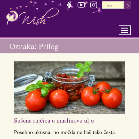
Toggle 
Oznaka: Prilog
Sušena rajčica u maslinovu ulju
Posebno ukusna, no možda ne baš tako česta