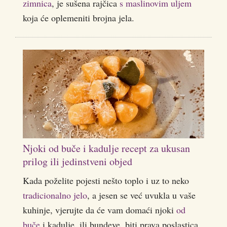
zimnica
, je sušena rajčica
s maslinovim uljem
koja će oplemeniti brojna jela.
Njoki od buče i kadulje recept za ukusan
prilog ili jedinstveni objed
Kada poželite pojesti nešto toplo i uz to neko
tradicionalno jelo
, a jesen se već uvukla u vaše
kuhinje, vjerujte da će vam domaći njoki
od
buče
i kadulje, ili bundeve, biti prava poslastica