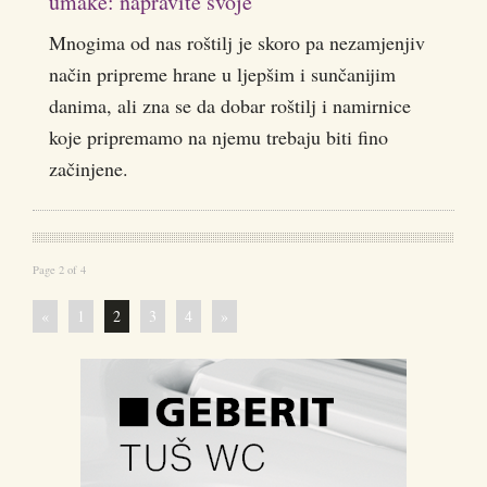
umake: napravite svoje
Mnogima od nas roštilj je skoro pa nezamjenjiv
način pripreme hrane u ljepšim i sunčanijim
danima, ali zna se da dobar roštilj i namirnice
koje pripremamo na njemu trebaju biti fino
začinjene.
Page 2 of 4
«
1
2
3
4
»