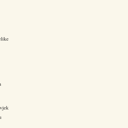
like
h
ovjek
u