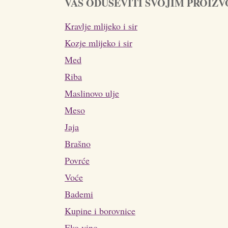
VAS ODUŠEVITI SVOJIM PROIZ
Kravlje mlijeko i sir
Kozje mlijeko i sir
Med
Riba
Maslinovo ulje
Meso
Jaja
Brašno
Povrće
Voće
Bademi
Kupine i borovnice
Eko vino