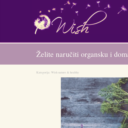
Želite naručiti organsku i dom
Kategorija:
Wish nature & healthy