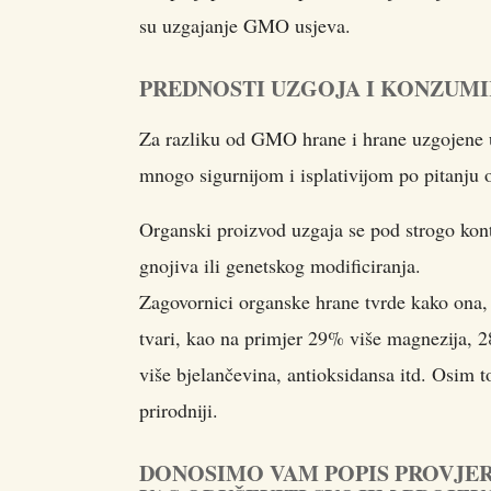
su uzgajanje GMO usjeva.
PREDNOSTI UZGOJA I KONZUM
Za razliku od GMO hrane i hrane uzgojene u
mnogo sigurnijom i isplativijom po pitanju ok
Organski proizvod uzgaja se pod strogo kont
gnojiva ili genetskog modificiranja.
Zagovornici organske hrane tvrde kako ona, 
tvari, kao na primjer 29% više magnezija, 
više bjelančevina, antioksidansa itd. Osim 
prirodniji.
DONOSIMO VAM POPIS PROVJER