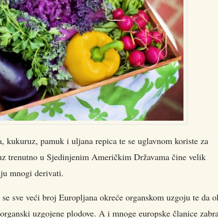
, kukuruz, pamuk i uljana repica te se uglavnom koriste za
ruz trenutno u Sjedinjenim Američkim Državama čine velik
ju mnogi derivati.
 se sve veći broj Europljana okreće organskom uzgoju te da o
o organski uzgojene plodove. A i mnoge europske članice zabra