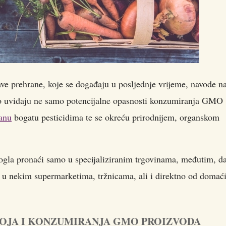
ve prehrane, koje se događaju u posljednje vrijeme, navode n
ko uviđaju ne samo potencijalne opasnosti konzumiranja GMO
anu
bogatu pesticidima te se okreću prirodnijem, organskom
gla pronaći samo u specijaliziranim trgovinama, međutim, d
u nekim supermarketima, tržnicama, ali i direktno od domać
GOJA I KONZUMIRANJA GMO PROIZVODA