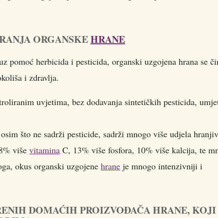
IRANJA ORGANSKE
HRANE
z pomoć herbicida i pesticida, organski uzgojena hrana se či
oliša i zdravlja.
roliranim uvjetima, bez dodavanja sintetičkih pesticida, umje
osim što ne sadrži pesticide, sadrži mnogo više udjela hranji
28% više
vitamina
C, 13% više fosfora, 10% više kalcija, te m
toga, okus organski uzgojene
hrane
je mnogo intenzivniji i
ENIH DOMAĆIH PROIZVOĐAČA HRANE, KOJI