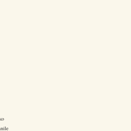
ko
nile