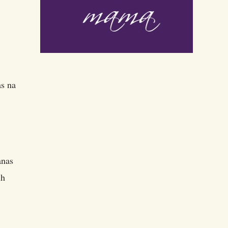
as na
anas
ih