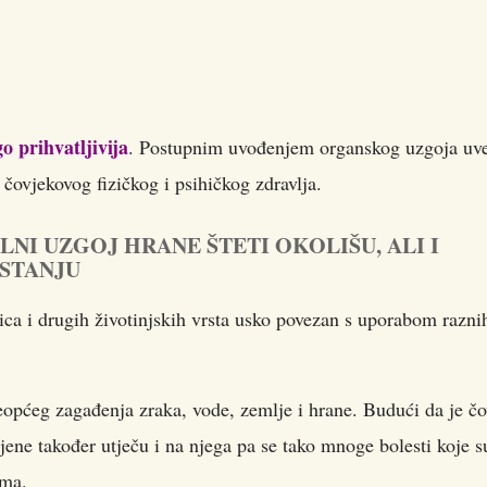
o prihvatljivija
. Postupnim uvođenjem organskog uzgoja uve
i čovjekovog fizičkog i psihičkog zdravlja.
I UZGOJ HRANE ŠTETI OKOLIŠU, ALI I
STANJU
ica i drugih životinjskih vrsta usko povezan s uporabom razni
veopćeg zagađenja zraka, vode, zemlje i hrane. Budući da je č
jene također utječu i na njega pa se tako mnoge bolesti koje s
ima.