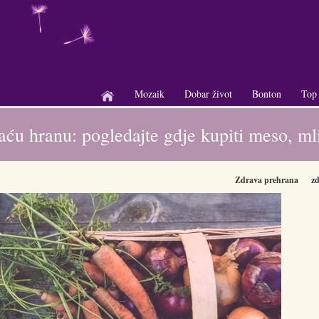
Mozaik
Dobar život
Bonton
Top
+
+
+
aću hranu: pogledajte gdje kupiti meso, ml
Zdrava prehrana
zd