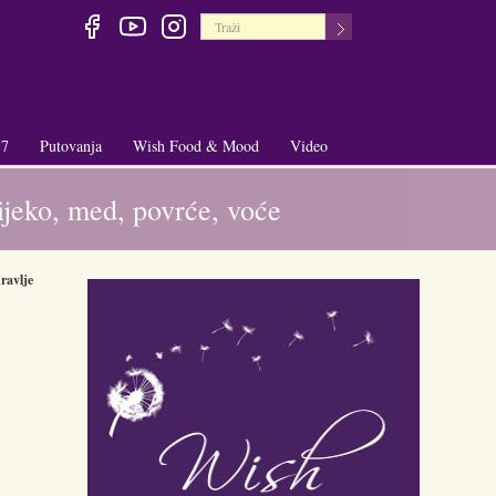
 7
Putovanja
Wish Food & Mood
Video
+
+
ijeko, med, povrće, voće
ravlje