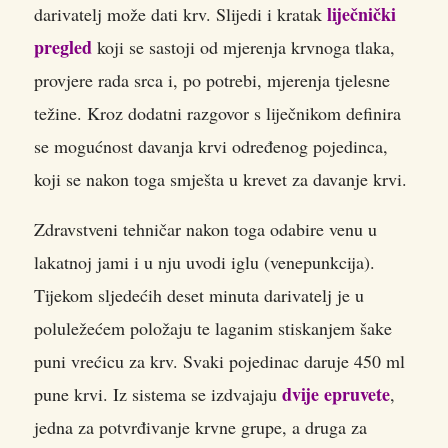
liječnički
darivatelj može dati krv. Slijedi i kratak
pregled
koji se sastoji od mjerenja krvnoga tlaka,
provjere rada srca i, po potrebi, mjerenja tjelesne
težine. Kroz dodatni razgovor s liječnikom definira
se mogućnost davanja krvi određenog pojedinca,
koji se nakon toga smješta u krevet za davanje krvi.
Zdravstveni tehničar nakon toga odabire venu u
lakatnoj jami i u nju uvodi iglu (venepunkcija).
Tijekom sljedećih deset minuta darivatelj je u
poluležećem položaju te laganim stiskanjem šake
puni vrećicu za krv. Svaki pojedinac daruje 450 ml
dvije epruvete
pune krvi. Iz sistema se izdvajaju
,
jedna za potvrđivanje krvne grupe, a druga za