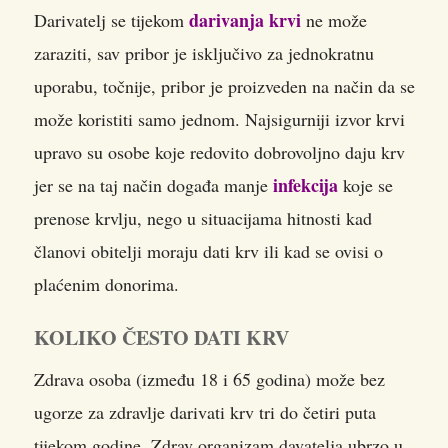
darivanja krvi
Darivatelj se tijekom
ne može
zaraziti, sav pribor je isključivo za jednokratnu
uporabu, točnije, pribor je proizveden na način da se
može koristiti samo jednom. Najsigurniji izvor krvi
upravo su osobe koje redovito dobrovoljno daju krv
infekcija
jer se na taj način događa manje
koje se
prenose krvlju, nego u situacijama hitnosti kad
članovi obitelji moraju dati krv ili kad se ovisi o
plaćenim donorima.
KOLIKO ČESTO DATI KRV
Zdrava osoba (između 18 i 65 godina) može bez
ugorze za zdravlje darivati krv tri do četiri puta
tijekom godine. Zdrav organizam davatelja ubrzo u