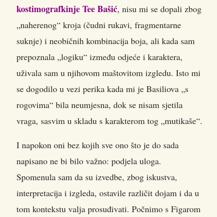
kostimografkinje Tee Bašić
, nisu mi se dopali zbog
„naherenog“ kroja (čudni rukavi, fragmentarne
suknje) i neobičnih kombinacija boja, ali kada sam
prepoznala „logiku“ između odjeće i karaktera,
uživala sam u njihovom maštovitom izgledu. Isto mi
se dogodilo u vezi perika kada mi je Basiliova „s
rogovima“ bila neumjesna, dok se nisam sjetila
vraga, sasvim u skladu s karakterom tog „mutikaše“.
I napokon oni bez kojih sve ono što je do sada
napisano ne bi bilo važno: podjela uloga.
Spomenula sam da su izvedbe, zbog iskustva,
interpretacija i izgleda, ostavile različit dojam i da u
tom kontekstu valja prosuđivati. Počnimo s Figarom