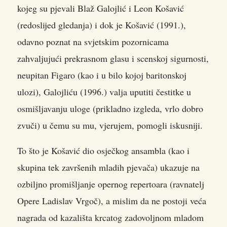
kojeg su pjevali Blaž Galojlić i Leon Košavić
(redoslijed gledanja) i dok je Košavić (1991.),
odavno poznat na svjetskim pozornicama
zahvaljujući prekrasnom glasu i scenskoj sigurnosti,
neupitan Figaro (kao i u bilo kojoj baritonskoj
ulozi), Galojliću (1996.) valja uputiti čestitke u
osmišljavanju uloge (prikladno izgleda, vrlo dobro
zvuči) u čemu su mu, vjerujem, pomogli iskusniji.
To što je Košavić dio osječkog ansambla (kao i
skupina tek završenih mladih pjevača) ukazuje na
ozbiljno promišljanje opernog repertoara (ravnatelj
Opere Ladislav Vrgoč), a mislim da ne postoji veća
nagrada od kazališta krcatog zadovoljnom mladom