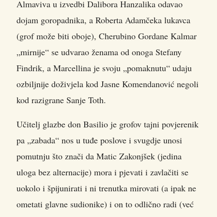
Almaviva u izvedbi Dalibora Hanzalika odavao
dojam goropadnika, a Roberta Adamčeka lukavca
(grof može biti oboje), Cherubino Gordane Kalmar
„mirnije“ se udvarao ženama od onoga Stefany
Findrik, a Marcellina je svoju „pomaknutu“ udaju
ozbiljnije doživjela kod Jasne Komendanović negoli
kod razigrane Sanje Toth.
Učitelj glazbe don Basilio je grofov tajni povjerenik
pa „zabada“ nos u tuđe poslove i svugdje unosi
pomutnju što znači da Matic Zakonjšek (jedina
uloga bez alternacije) mora i pjevati i zavlačiti se
uokolo i špijunirati i ni trenutka mirovati (a ipak ne
ometati glavne sudionike) i on to odlično radi (već