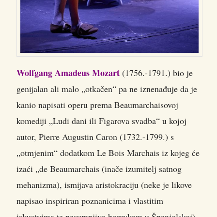
Wolfgang Amadeus Mozart
(1756.-1791.) bio je
genijalan ali malo „otkačen“ pa ne iznenađuje da je
kanio napisati operu prema Beaumarchaisovoj
komediji „Ludi dani ili Figarova svadba“ u kojoj
autor, Pierre Augustin Caron (1732.-1799.) s
„otmjenim“ dodatkom Le Bois Marchais iz kojeg će
izaći „de Beaumarchais (inače izumitelj satnog
mehanizma), ismijava aristokraciju (neke je likove
napisao inspiriran poznanicima i vlastitim
iskustvima te nesumnjivo boravkom u Španjolskoj)