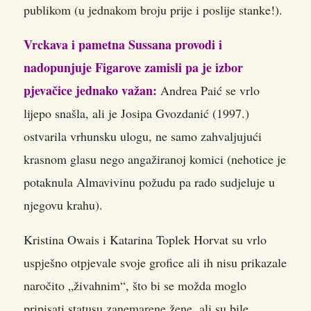
publikom (u jednakom broju prije i poslije stanke!).
Vrckava i pametna Sussana provodi i
nadopunjuje Figarove zamisli pa je izbor
pjevačice jednako važan:
Andrea Paić se vrlo
lijepo snašla, ali je Josipa Gvozdanić (1997.)
ostvarila vrhunsku ulogu, ne samo zahvaljujući
krasnom glasu nego angažiranoj komici (nehotice je
potaknula Almavivinu požudu pa rado sudjeluje u
njegovu krahu).
Kristina Owais i Katarina Toplek Horvat su vrlo
uspješno otpjevale svoje grofice ali ih nisu prikazale
naročito „živahnim“, što bi se možda moglo
pripisati statusu zanemarene žene, ali su bile