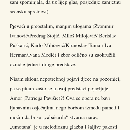
sam spominjala, da uz lijep glas, posjeduje zamjetnu
scensku spretnost).
Pjevači u preostalim, manjim ulogama (Zvonimir
Ivanović/Predrag Stojić, Miloš Milojević/ Berislav
Puškarić, Karlo Miličević/Krunoslav Tuma i Iva
Herman/Ivana Medić) i zbor odlično su zaokružili
ozračje jedne i druge predstave.
Nisam sklona nepotrebnoj pojavi djece na pozornici,
pa se pitam zašto se u ovoj predstavi pojavljuje
Amor (Patricija Pavišić)?! Ova se opera ne bavi
ljubavnim osjećajima nego borbom između pameti i
moći i da bi se „zabašurila“ stvarna narav,
„umotana“ je u melodioznu glazbu i šaljive pakosti