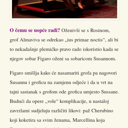
O čemu se uopće radi?
Oženivši se s Rosinom,
grof Almaviva se odrekao „ius primae noctis“, ali bi
to nekadašnje plemićko pravo rado iskoristio kada se
njegov sobar Figaro oženi sa sobaricom Susannom.
Figaro smišlja kako će nasamariti grofa pa nagovori
Susannu i groficu na zamjenu odjeće i da u vrt na
tajni sastanak s grofom ode grofica umjesto Sussane.
Budući da opere „vole“ komplikacije, u nastaloj
zavrzlami sudjeluju različiti likovi: paž Cherubino
koji koketira sa svim ženama, Marcellina koja