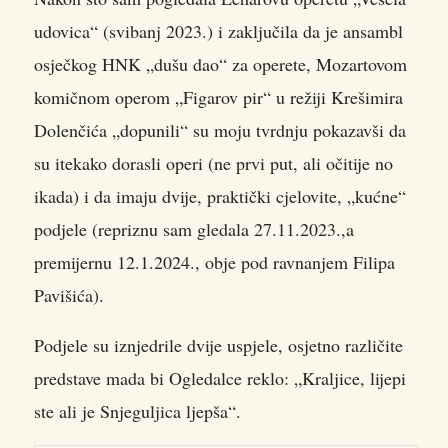
udovica“ (svibanj 2023.) i zaključila da je ansambl
osječkog HNK „dušu dao“ za operete, Mozartovom
komičnom operom „Figarov pir“ u režiji Krešimira
Dolenčića
„dopunili“ su moju tvrdnju pokazavši da
su itekako dorasli operi (ne prvi put, ali očitije no
ikada) i da imaju dvije, praktički cjelovite, „kućne“
podjele (repriznu sam gledala 27.11.2023.,a
premijernu 12.1.2024., obje pod ravnanjem Filipa
Pavišića).
Podjele su iznjedrile dvije uspjele, osjetno različite
predstave mada bi Ogledalce reklo: „Kraljice, lijepi
ste ali je Snjeguljica ljepša“.