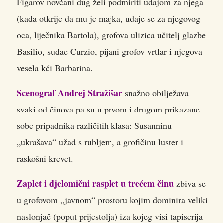
Figarov novčani dug želi podmiriti udajom za njega
(kada otkrije da mu je majka, udaje se za njegovog
oca, liječnika Bartola), grofova ulizica učitelj glazbe
Basilio, sudac Curzio, pijani grofov vrtlar i njegova
vesela kći Barbarina.
Scenograf Andrej Stražišar
snažno obilježava
svaki od činova pa su u prvom i drugom prikazane
sobe pripadnika različitih klasa: Susanninu
„ukrašava“ užad s rubljem, a grofičinu luster i
raskošni krevet.
Zaplet i djelomični rasplet u trećem činu
zbiva se
u grofovom „javnom“ prostoru kojim dominira veliki
naslonjač (poput prijestolja) iza kojeg visi tapiserija