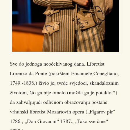
Sve do jednoga neočekivanog dana. Libretist
Lorenzo da Ponte (pokršteni Emanuele Conegliano,
1749.-1838.) živio je, tvrde svjedoci, skandaloznim
životom, što ga nije omelo (možda ga je potaklo?!)
da zahvaljujući odličnom obrazovanju postane
vrhunski libretist Mozartovih opera („Figarov pir“
1786., „Don Giovanni“ 1787., „Tako sve čine“